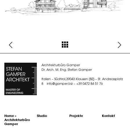
Architekturbüro Gamper
Dr. Arch. M. Eng. Stefan Gamper
Italien – Südtirol,39043 Klausen (BZ) – St. Andreasplatz
8
info@
gamper.biz
–
+39 0472 84 51 76
Home –
Studio
Projekte
Kontakt
Architekturbüro
Gamper